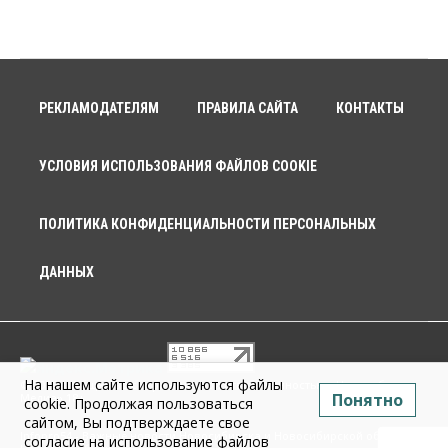
РЕКЛАМОДАТЕЛЯМ
ПРАВИЛА САЙТА
КОНТАКТЫ
УСЛОВИЯ ИСПОЛЬЗОВАНИЯ ФАЙЛОВ COOKIE
ПОЛИТИКА КОНФИДЕНЦИАЛЬНОСТИ ПЕРСОНАЛЬНЫХ
ДАННЫХ
На нашем сайте используются файлы
© 2026 г. Общество с ограниченной ответственностью «Новосибирск
Понятно
Медиа» 18+
cookie. Продолжая пользоваться
сайтом, Вы подтверждаете свое
Infopro54 - Важные новости Новосибирска и Новосибирской области.
согласие на использование файлов