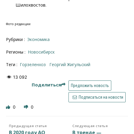
Шилохвостов.
Фото редакции
Рубрики :
Экономика
Регионы :
Новосибирск
Теги :
Горзеленхоз
Георгий Жигульский
13 092
Поделиться
Предложить новость
Подписаться на новости
0
0
Предыдущая статья
Следующая статья
В 2020 году АО
В тренде —