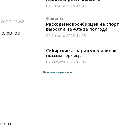
07 Августа 2026, 15:00
Финансы
 2020, 11:56
Расходы новосибирцев на спорт
выросли на 40% за полгода
уголовное
07 Августа 2026, 14:35
Сибирские аграрии увеличивают
посевы горчицы
07 Августа 2026, 14:00
Все материалы
Власть
В Новосибирске многодетным
семьям вручили сертификаты на
покупку автомобилей
07 Августа 2026, 13:55
Авто
Общество
Треть автовладельцев в
Новосибирской области
ласти
«поставили машины на прикол»
.
07 Августа 2026, 13:00