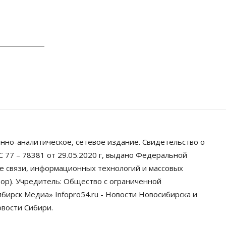
Власть
Школы, библиотеки, пешеходные
тротуары: депутаты Госдумы
контролируют работы на
социальных объектах
07 Августа 2026, 12:35
Общество
Синоптики рассказали о погоде в
Новосибирске на выходных
07 Августа 2026, 12:00
Общество
Жители Новосибирска смогут
нно-аналитическое, сетевое издание. Свидетельство о
добровольно повысить свою
пенсию
 77 – 78381 от 29.05.2020 г, выдано Федеральной
07 Августа 2026, 11:30
ре связи, информационных технологий и массовых
ор). Учредитель: Общество с ограниченной
Общество
ирск Медиа» Infopro54.ru - Новости Новосибирска и
Деньгами будут распоряжаться
дети: в десяти школах
овости Сибири.
Новосибирской области введут
инициативное бюджетирование