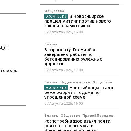
Общество
В Новосибирске
прошёл митинг против нового
закона о памятниках
07 Августа 2026, 18:00
Бизнес
БОП
В аэропорту Толмачёво
завершены работы по
бетонированию рулежных
дорожек
 города.
07 Августа 2026, 17:00
Бизнес
Недвижимость
Общество
Новосибирцы стали
реже оформлять дома по
упрощенной схеме
07 Августа 2026, 16:00
Власть
Общество
Право&Порядок
Роспотребнадзор изъял почти
полторы тонны мяса в
Новосибирской области