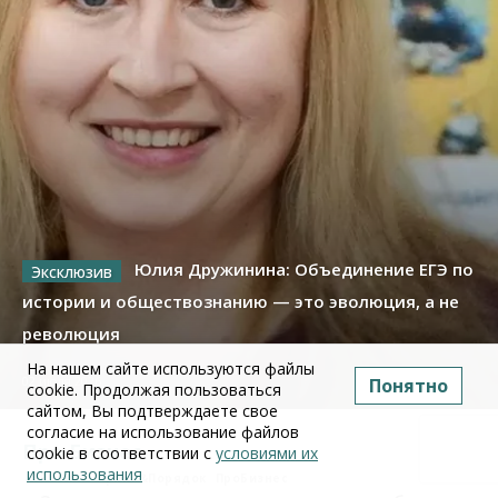
Юлия Дружинина: Объединение ЕГЭ по
истории и обществознанию — это эволюция, а не
революция
На нашем сайте используются файлы
02 июля 2026
Понятно
cookie. Продолжая пользоваться
сайтом, Вы подтверждаете свое
согласие на использование файлов
Про Бизнес
cookie в соответствии с
условиями их
использования
Бизнес
Право&Порядок
ПроБизнес