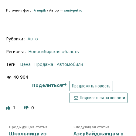
Источник фото:
Freepik
/ Автор —
senivpetro
Рубрики :
Авто
Регионы :
Новосибирская область
Теги :
цена
продажа
автомобили
40 904
Поделиться
Предложить новость
Подписаться на новости
1
0
Предыдущая статья
Следующая статья
Школьницу из
Азербайджанцам в