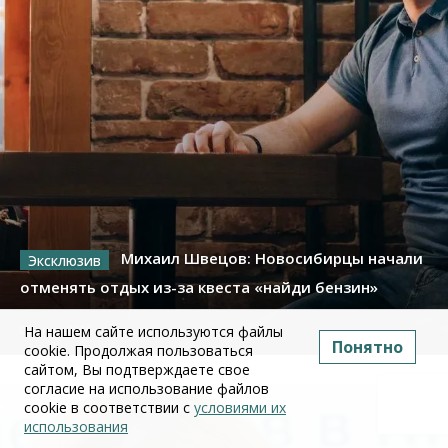
Михаил Швецов: Новосибирцы начали
отменять отдых из-за квеста «найди бензин»
09 июля 2026
На нашем сайте используются файлы
Понятно
cookie. Продолжая пользоваться
сайтом, Вы подтверждаете свое
согласие на использование файлов
cookie в соответствии с
условиями их
использования