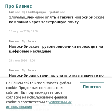
Про Бизнес
Бизнес
Право&Порядок
ПроБизнес
Злоумышленники опять атакуют новосибирские
компании через электронную почту
06 августа 2026, 11:00
Бизнес
ПроБизнес
Новосибирские грузоперевозчики переходят на
цифровые накладные
28 июля 2026, 11:00
Бизнес
ПроБизнес
Новосибирцы стали получать отказ в вычете по
НДС: причины и следствия
На нашем сайте используются файлы
Понятно
cookie. Продолжая пользоваться
24 июля 2026, 10:30
сайтом, Вы подтверждаете свое
согласие на использование файлов
Бизнес
ПроБизнес
cookie в соответствии с
условиями их
Новосибирская область вошла в топ регионов по
использования
смертности бизнеса