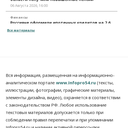
06 Августа 2026, 16:00
Финансы
Россияне оформили ипотечных кредитов на 2,6
трлн рублей
Все материалы
06 Августа 2026, 15:53
Власть
Думская гонка в Новосибирской области
обойдется без самовыдвиженцев
06 Августа 2026, 15:00
Бизнес
Власть
Общество
Вся информация, размещенная на информационно-
Правительство России продлило разрешение на
аналитическом портале
www.Infopro54.ru
(тексты,
выпуск бензина «Евро-3»
иллюстрации, фотографии, графические материалы,
06 Августа 2026, 14:00
элементы дизайна, видео), охраняется в соответствии
Общество
с законодательством РФ. Любое использование
«За тех, у кого от 270 баллов,
настоящая борьба»: вузы настойчиво
текстовых материалов допускается только при
обзванивают новосибирских высокобалльников
соблюдении правил перепечатки и при упоминании
перед зачислением
Infopro54.ru и наличии активной гиперссылки
06 Августа 2026, 13:00