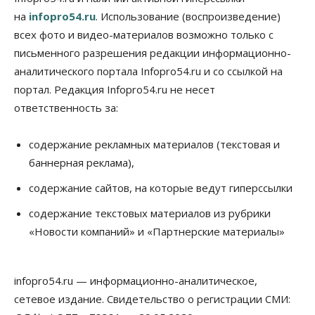
на
infopro54.ru
. Использование (воспроизведение)
Власть
всех фото и видео-материалов возможно только с
Режим ЧС ввели в Омской области из-за засухи
письменного разрешения редакции информационно-
06 Августа 2026, 12:15
аналитического портала Infopro54.ru и со ссылкой на
Власть
Общество
портал. Редакция Infopro54.ru не несет
Новосибирск готовится к визиту Владимира
ответственность за:
Путина
06 Августа 2026, 12:05
содержание рекламных материалов (текстовая и
Бизнес
Недвижимость
Общество
баннерная реклама),
Росреестр назвал главные причины
отказов в регистрации недвижимости в НСО
содержание сайтов, на которые ведут гиперссылки
06 Августа 2026, 12:00
содержание текстовых материалов из рубрики
Телекоммуникации
«Новости компаний» и «Партнерские материалы»
В 16 населённых пунктах Мошковского района
модернизировали мобильную связь
06 Августа 2026, 11:35
infopro54.ru — информационно-аналитическое,
Бизнес
Право&Порядок
ПроБизнес
сетевое издание. Свидетельство о регистрации СМИ:
Злоумышленники опять атакуют
новосибирские компании через электронную