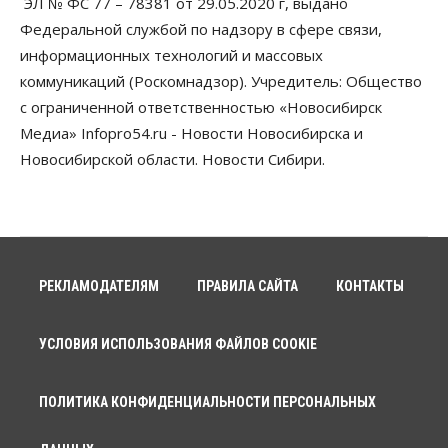
ЭЛ № ФС 77 – 78381 от 29.05.2020 г, выдано
почту
Федеральной службой по надзору в сфере связи,
06 Августа 2026, 11:00
информационных технологий и массовых
коммуникаций (Роскомнадзор). Учредитель: Общество
Общество
Медики готовятся к второму пику активности
с ограниченной ответственностью «Новосибирск
клещей в Новосибирской области
Медиа» Infopro54.ru - Новости Новосибирска и
06 Августа 2026, 10:00
Новосибирской области. Новости Сибири.
Общество
Из-за жары в Европе оливковое масло
в Новосибирске может снова подорожать
06 Августа 2026, 09:00
Бизнес
Недвижимость
РЕКЛАМОДАТЕЛЯМ
ПРАВИЛА САЙТА
КОНТАКТЫ
Застройщики Новосибирска
доплатили налоги на сумму почти 700 млн рублей
06 Августа 2026, 08:00
УСЛОВИЯ ИСПОЛЬЗОВАНИЯ ФАЙЛОВ COOKIE
Бизнес
Власть
От регоператора Новосибирска потребовали
ПОЛИТИКА КОНФИДЕНЦИАЛЬНОСТИ ПЕРСОНАЛЬНЫХ
погасить долги на два миллиарда
05 Августа 2026, 19:00