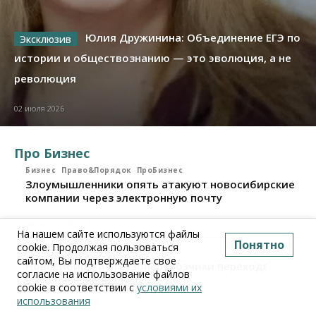
Юлия Дружинина: Объединение ЕГЭ по
истории и обществознанию — это эволюция, а не
революция
02 июля 2026
Про Бизнес
Бизнес
Право&Порядок
ПроБизнес
Злоумышленники опять атакуют новосибирские
компании через электронную почту
06 августа 2026, 11:00
На нашем сайте используются файлы
Понятно
cookie. Продолжая пользоваться
Бизнес
ПроБизнес
сайтом, Вы подтверждаете свое
Новосибирские грузоперевозчики переходят на
согласие на использование файлов
цифровые накладные
cookie в соответствии с
условиями их
использования
28 июля 2026, 11:00