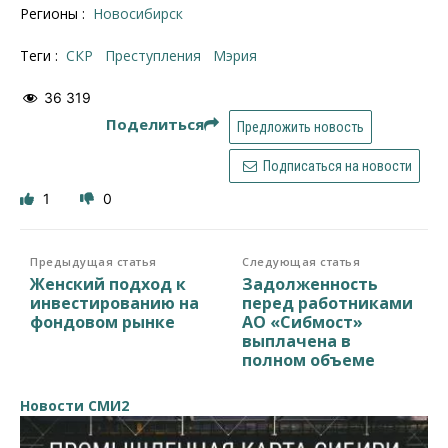
Регионы :
Новосибирск
Теги :
СКР
преступления
Мэрия
36 319
Поделиться
Предложить новость
Подписаться на новости
1
0
Предыдущая статья
Следующая статья
Женский подход к
Задолженность
инвестированию на
перед работниками
фондовом рынке
АО «Сибмост»
выплачена в
полном объеме
Новости СМИ2