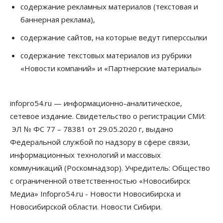
Общество
содержание рекламных материалов (текстовая и
Новосибирцы будут получать квитанции за ЖКУ
баннерная реклама),
по-новому
08 Августа 2026, 09:00
содержание сайтов, на которые ведут гиперссылки
Бизнес
содержание текстовых материалов из рубрики
В Новосибирской области резко
«Новости компаний» и «Партнерские материалы»
сократился грузооборот в автоперевозках
07 Августа 2026, 19:00
infopro54.ru — информационно-аналитическое,
Общество
В Новосибирске прошёл митинг
сетевое издание. Свидетельство о регистрации СМИ:
против нового закона о памятниках
ЭЛ № ФС 77 – 78381 от 29.05.2020 г, выдано
07 Августа 2026, 18:00
Федеральной службой по надзору в сфере связи,
Бизнес
информационных технологий и массовых
В аэропорту Толмачёво завершены работы по
коммуникаций (Роскомнадзор). Учредитель: Общество
бетонированию рулежных дорожек
07 Августа 2026, 17:00
с ограниченной ответственностью «Новосибирск
Медиа» Infopro54.ru - Новости Новосибирска и
Бизнес
Недвижимость
Общество
Новосибирской области. Новости Сибири.
Новосибирцы стали реже оформлять
дома по упрощенной схеме