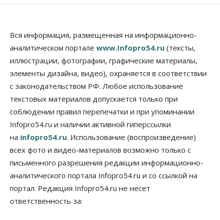
08 Августа 2026, 16:00
Общество
Технологии
Искусственный интеллект впервые выписал
Вся информация, размещенная на информационно-
штраф за борщевик
аналитическом портале
www.Infopro54.ru
(тексты,
08 Августа 2026, 15:00
иллюстрации, фотографии, графические материалы,
элементы дизайна, видео), охраняется в соответствии
Авто
Продажи подержанных электромобилей в
с законодательством РФ. Любое использование
Новосибирской области растут второй месяц
текстовых материалов допускается только при
08 Августа 2026, 13:00
соблюдении правил перепечатки и при упоминании
Бизнес
Общество
Infopro54.ru и наличии активной гиперссылки
Детские центры Новосибирска
на
infopro54.ru
. Использование (воспроизведение)
перегибают с «педагогикой успеха», считает
психолог
всех фото и видео-материалов возможно только с
08 Августа 2026, 11:00
письменного разрешения редакции информационно-
аналитического портала Infopro54.ru и со ссылкой на
Бизнес
Общество
Союз продавцов маркетплейсов
портал. Редакция Infopro54.ru не несет
обратился в правительство РФ из-за атак на WB
ответственность за:
08 Августа 2026, 10:00