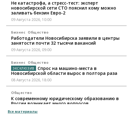
Не катастрофа, а стресс-тест: эксперт
новосибирской сети СТО пояснил кому можно
заливать бензин Евро‑2
09 Августа 2026, 10:00
Бизнес
Общество
Работодатели Новосибирска заявили в центры
занятости почти 32 тысячи вакансий
09 Августа 2026, 09:00
Бизнес
Общество
Спрос на машино-места в
Новосибирской области вырос в полтора раза
08 Августа 2026, 18:00
Общество
К современному юридическому образованию в
России возникает много вопросов
08 Августа 2026, 17:00
Все материалы
Общество
Новосибирские вузы опубликовали
приказы о зачислении на бюджетные места