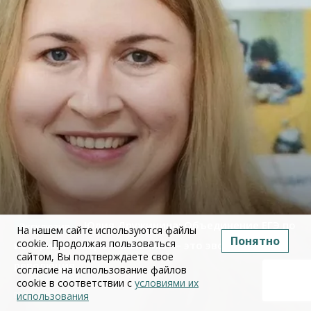
Юлия Дружинина: Объединение ЕГЭ по
На нашем сайте используются файлы
Понятно
cookie. Продолжая пользоваться
истории и обществознанию — это эволюция, а не
сайтом, Вы подтверждаете свое
революция
согласие на использование файлов
cookie в соответствии с
условиями их
использования
02 июля 2026