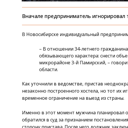
Вначале предприниматель игнорировал т
В Новосибирске индивидуальный предпринимат
– В отношении 34-летнего гражданин
обязывающего характера: снести объе
микрорайоне 3-й Памирский, – говор
области.
Как уточнили в ведомстве, пристав неоднокр
незаконно построенного хостела, но тот их и
временное ограничение на выезд из страны.
Именно в этот момент мужчина планировал от
обратился в суд за признанием постановлени
сторону пристава. После чего должник заклю