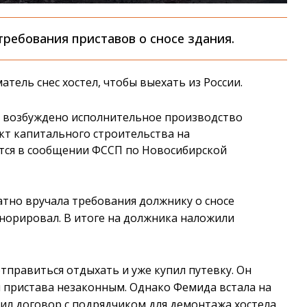
ребования приставов о сносе здания.
ель снес хостел, чтобы выехать из России.
а возбуждено исполнительное производство
кт капитального строительства на
ится в сообщении ФССП по Новосибирской
атно вручала требования должнику о сносе
гнорировал. В итоге на должника наложили
правиться отдыхать и уже купил путевку. Он
я пристава незаконным. Однако Фемида встала на
чил договор с подрядчиком для демонтажа хостела.