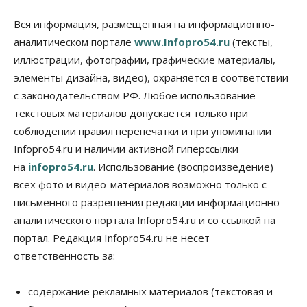
Бизнес
Недвижимость
Вся информация, размещенная на информационно-
Застройщики Новосибирска
аналитическом портале
www.Infopro54.ru
(тексты,
доплатили налоги на сумму почти 700 млн рублей
иллюстрации, фотографии, графические материалы,
06 Августа 2026, 08:00
элементы дизайна, видео), охраняется в соответствии
Бизнес
Власть
с законодательством РФ. Любое использование
От регоператора Новосибирска потребовали
погасить долги на два миллиарда
текстовых материалов допускается только при
05 Августа 2026, 19:00
соблюдении правил перепечатки и при упоминании
Infopro54.ru и наличии активной гиперссылки
Власть
Отставки И Назначения
на
infopro54.ru
. Использование (воспроизведение)
Министра транспорта Новосибирской области
будут согласовывать в Москве
всех фото и видео-материалов возможно только с
05 Августа 2026, 18:30
письменного разрешения редакции информационно-
аналитического портала Infopro54.ru и со ссылкой на
Власть
Город
Общество
В мэрии Новосибирска объяснили ситуацию с
портал. Редакция Infopro54.ru не несет
пешеходной зоной на улице Ленина
ответственность за:
05 Августа 2026, 18:00
Бизнес
Власть
содержание рекламных материалов (текстовая и
Независимые АЗС Новосибирска