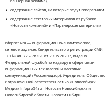
баннерная реклама),
получают до 20% топлива, прописанного в
контрактах
содержание сайтов, на которые ведут гиперссылки
05 Августа 2026, 17:00
содержание текстовых материалов из рубрики
Власть
«Новости компаний» и «Партнерские материалы»
Губернатор поблагодарил новосибирских
строителей за вклад в развитие региона
05 Августа 2026, 16:40
infopro54.ru — информационно-аналитическое,
Бизнес
Общество
сетевое издание. Свидетельство о регистрации СМИ:
Самые популярные у
предпринимателей сферы бизнеса назвали в
ЭЛ № ФС 77 – 78381 от 29.05.2020 г, выдано
Новосибирске
Федеральной службой по надзору в сфере связи,
05 Августа 2026, 16:00
информационных технологий и массовых
коммуникаций (Роскомнадзор). Учредитель: Общество
Недвижимость
Летний марафон скидок в ГК «Расцветай — до 16
с ограниченной ответственностью «Новосибирск
августа
Медиа» Infopro54.ru - Новости Новосибирска и
05 Августа 2026, 15:55
Новосибирской области. Новости Сибири.
Недвижимость
Общество
Проект нового микрорайона на улице Кирова
утвердили в Новосибирске