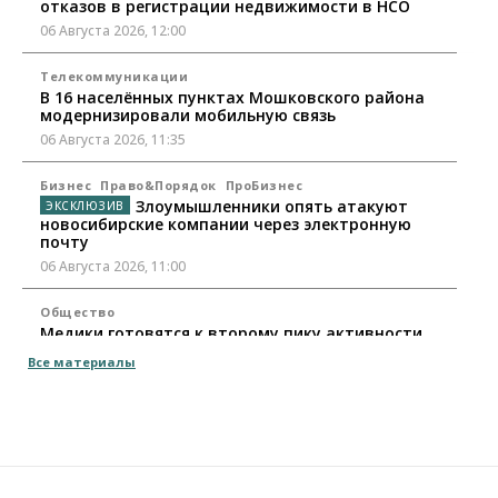
отказов в регистрации недвижимости в НСО
06 Августа 2026, 12:00
Телекоммуникации
В 16 населённых пунктах Мошковского района
модернизировали мобильную связь
06 Августа 2026, 11:35
Бизнес
Право&Порядок
ПроБизнес
Злоумышленники опять атакуют
новосибирские компании через электронную
почту
06 Августа 2026, 11:00
Общество
Медики готовятся к второму пику активности
клещей в Новосибирской области
Все материалы
06 Августа 2026, 10:00
Общество
Из-за жары в Европе оливковое масло
в Новосибирске может снова подорожать
06 Августа 2026, 09:00