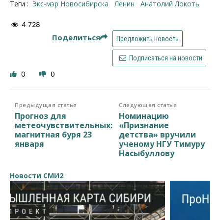
Теги :
Экс-мэр Новосибирска
Ленин
Анатолий Локоть
4 728
Поделиться
Предложить новость
Подписаться на новости
0
0
Предыдущая статья
Следующая статья
Прогноз для
Номинацию
метеочувствительных:
«Признание
магнитная буря 23
детства» вручили
января
ученому НГУ Тимуру
Насыбуллову
Новости СМИ2