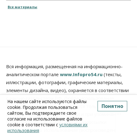
Все материалы
Вся информация, размещенная на информационно-
аналитическом портале
www.Infopro54.ru
(тексты,
иллюстрации, фотографии, графические материалы,
элементы дизайна, видео), охраняется в соответствии
с законодательством РФ. Любое использование
На нашем сайте используются файлы
Понятно
текстовых материалов допускается только при
cookie. Продолжая пользоваться
сайтом, Вы подтверждаете свое
соблюдении правил перепечатки и при упоминании
согласие на использование файлов
Infopro54.ru и наличии активной гиперссылки
cookie в соответствии с
условиями их
на
infopro54.ru
. Использование (воспроизведение)
использования