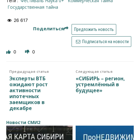
Теги :
Фестиваль Наука 0+
коммерческая тайна
государственная тайна
26 617
Поделиться
Предложить новость
Подписаться на новости
0
0
Предыдущая статья
Следующая статья
Эксперты ВТБ
«СИБИРЬ – регион,
ожидают рост
устремлённый в
активности
будущее»
ипотечных
заемщиков в
декабре
Новости СМИ2