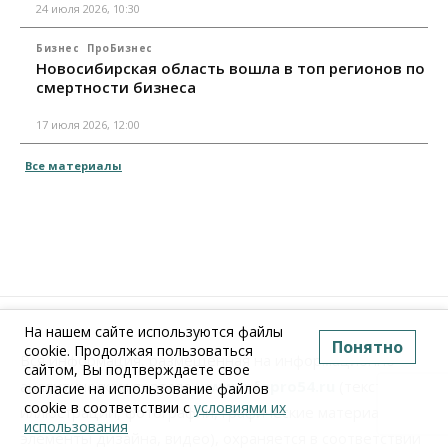
24 июля 2026, 10:30
Бизнес
ПроБизнес
Новосибирская область вошла в топ регионов по
смертности бизнеса
17 июля 2026, 12:00
Все материалы
На нашем сайте используются файлы
Понятно
cookie. Продолжая пользоваться
Вся информация, размещенная на информационно-
сайтом, Вы подтверждаете свое
аналитическом портале
www.Infopro54.ru
(тексты,
согласие на использование файлов
cookie в соответствии с
условиями их
иллюстрации, фотографии, графические материалы,
использования
элементы дизайна, видео), охраняется в соответствии