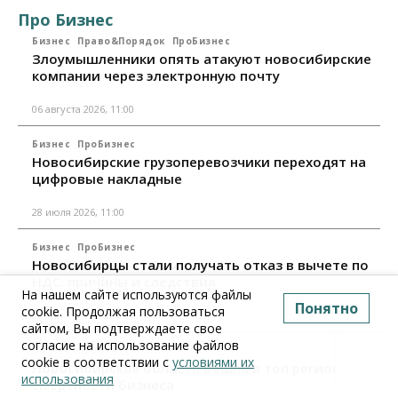
Про Бизнес
Бизнес
Право&Порядок
ПроБизнес
Злоумышленники опять атакуют новосибирские
компании через электронную почту
06 августа 2026, 11:00
Бизнес
ПроБизнес
Новосибирские грузоперевозчики переходят на
цифровые накладные
28 июля 2026, 11:00
Бизнес
ПроБизнес
Новосибирцы стали получать отказ в вычете по
НДС: причины и следствия
На нашем сайте используются файлы
Понятно
cookie. Продолжая пользоваться
24 июля 2026, 10:30
сайтом, Вы подтверждаете свое
согласие на использование файлов
Бизнес
ПроБизнес
cookie в соответствии с
условиями их
Новосибирская область вошла в топ регионов по
использования
смертности бизнеса