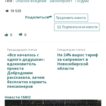
Теги :
опасное вождение
законопроект
Госдума
19 525
Поделиться
Предложить новость
Подписаться на новости
0
0
Предыдущая статья
Следующая статья
«Все началось с
На 24% вырос тариф
одного дедушки»:
за капремонт в
вдохновитель
Новосибирской
проекта
области
Добродомик
рассказала, зачем
бесплатно кормить
пенсионеров
Новости СМИ2