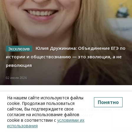
Юлия Дружинина: Объединение ЕГЭ по
истории и обществознанию — это эволюция, а не
революция
02 июля 2026
Про Бизнес
На нашем сайте используются файлы
Понятно
cookie. Продолжая пользоваться
Бизнес
Право&Порядок
ПроБизнес
сайтом, Вы подтверждаете свое
Злоумышленники опять атакуют новосибирские
согласие на использование файлов
компании через электронную почту
cookie в соответствии с
условиями их
использования
06 августа 2026, 11:00