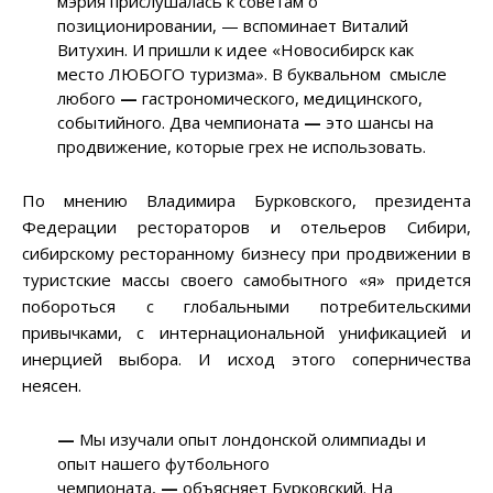
мэрия прислушалась к советам о
позиционировании, — вспоминает Виталий
Витухин. И пришли к идее «Новосибирск как
место ЛЮБОГО туризма». В буквальном смысле
любого
—
гастрономического, медицинского,
событийного. Два чемпионата
—
это шансы на
продвижение, которые грех не использовать.
По мнению Владимира Бурковского, президента
Федерации рестораторов и отельеров Сибири,
сибирскому ресторанному бизнесу при продвижении в
туристские массы своего самобытного «я» придется
побороться с глобальными потребительскими
привычками, с интернациональной унификацией и
инерцией выбора. И исход этого соперничества
неясен.
—
Мы изучали опыт лондонской олимпиады и
опыт нашего футбольного
чемпионата,
—
объясняет Бурковский. На