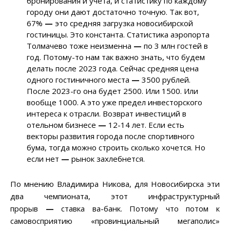
бронирования и учета, и статистику по каждому
городу они дают достаточно точную. Так вот,
67%
—
это средняя загрузка новосибирской
гостиницы. Это константа. Статистика аэропорта
Толмачево тоже неизменна
—
по 3 млн гостей в
год. Потому-то нам так важно знать, что будем
делать после 2023 года. Сейчас средняя цена
одного гостиничного места
—
3500 рублей.
После 2023-го она будет 2500. Или 1500. Или
вообще 1000. А это уже предел инвесторского
интереса к отрасли. Возврат инвестиций в
отельном бизнесе
—
12-14 лет. Если есть
векторы развития города после спортивного
бума, тогда можно строить сколько хочется. Но
если нет
—
рынок захлебнется.
По мнению Владимира Никова, для Новосибирска эти
два чемпионата, этот инфраструктурный
прорыв
—
ставка ва-банк. Потому что потом к
самовосприятию «провинциальный мегаполис»