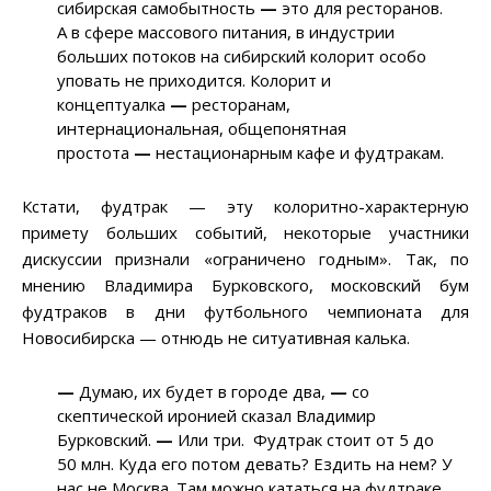
сибирская самобытность
—
это для ресторанов.
А в сфере массового питания, в индустрии
больших потоков на сибирский колорит особо
уповать не приходится. Колорит и
концептуалка
—
ресторанам,
интернациональная, общепонятная
простота
—
нестационарным кафе и фудтракам.
Кстати, фудтрак — эту колоритно-характерную
примету больших событий, некоторые участники
дискуссии признали «ограничено годным». Так, по
мнению Владимира Бурковского, московский бум
фудтраков в дни футбольного чемпионата для
Новосибирска — отнюдь не ситуативная калька.
—
Думаю, их будет в городе два,
—
со
скептической иронией сказал Владимир
Бурковский.
—
Или три. Фудтрак стоит от 5 до
50 млн. Куда его потом девать? Ездить на нем? У
нас не Москва. Там можно кататься на фудтраке