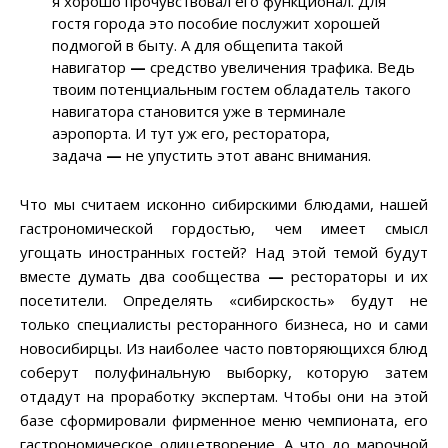
я хорошо прочувствовал его функционал. Для
гостя города это пособие послужит хорошей
подмогой в быту. А для общепита такой
навигатор
—
средство увеличения трафика. Ведь
твоим потенциальным гостем обладатель такого
навигатора становится уже в терминале
аэропорта. И тут уж его, ресторатора,
задача
—
не упустить этот аванс внимания.
Что мы считаем исконно сибирскими блюдами, нашей
гастрономической гордостью, чем имеет смысл
угощать иностранных гостей? Над этой темой будут
вместе думать два сообщества
—
рестораторы и их
посетители. Определять «сибирскость» будут не
только специалисты ресторанного бизнеса, но и сами
новосибирцы. Из наиболее часто повторяющихся блюд
соберут полуфинальную выборку, которую затем
отдадут на проработку экспертам. Чтобы они на этой
базе сформировали фирменное меню чемпионата, его
гастрономическое олицетворение. А что до марочной