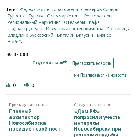
Теги :
Федерация рестораторов и отельеров Сибири
туристы
туризм
сити-маркетинг
рестораторы
региональный маркетинг
отельеры
кафе
инфраструктура
индустрия гостеприимства
гостиницы
Владимир Бурковский
Виталий Витухин
бизнес
HoReCa
37 663
Поделиться
Предложить новость
Подписаться на новости
0
0
Предыдущая статья
Следующая статья
Главный
«Дом.РФ»
архитектор
попросили учесть
Новосибирска
интересы
покидает свой пост
Новосибирска при
решении судьбы