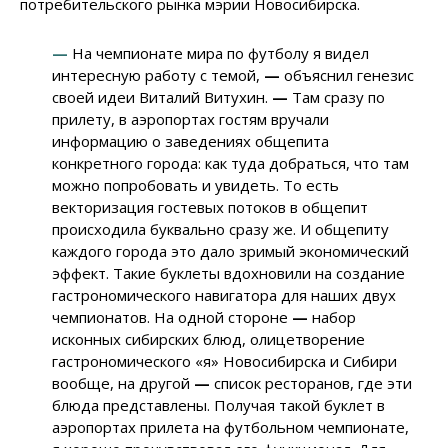
потребительского рынка мэрии Новосибирска.
—
На чемпионате мира по футболу я видел
интересную работу с темой,
—
объяснил генезис
своей идеи Виталий Витухин.
—
Там сразу по
прилету, в аэропортах гостям вручали
информацию о заведениях общепита
конкретного города:
как туда добраться, что там
можно попробовать и увидеть. То есть
векторизация гостевых потоков в общепит
происходила буквально сразу же. И общепиту
каждого города это дало зримый экономический
эффект. Такие буклеты вдохновили на создание
гастрономического навигатора для наших двух
чемпионатов. На одной стороне
—
набор
исконных сибирских блюд, олицетворение
гастрономического «я» Новосибирска и Сибири
вообще, на другой
—
список ресторанов, где эти
блюда представлены. Получая такой буклет в
аэропортах прилета на футбольном чемпионате,