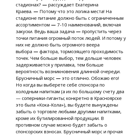
стадионах?
—
рассуждает Екатерина
Краева.
—
Потому что это логика места! На
стадионе питание должно быть с ограниченным
ассортиментом
—
7-10 наименований, включая
закуски. Ведь ваша задача
—
пропустить через
точки питания огромный поток людей. И потому у
них не должно быть огромного веера
выбора
—
фактора, тормозящего проходимость
точек. Чем больше выбор, тем дольше человек
задерживается у прилавка, тем больше
вероятность возникновения длинной очереди.
Брусничный морс
—
это отлично. Обожаю его!
Но когда вы выберете себе спонсора по
холодным напиткам (а их по большому счету два
— соперники-гиганты; конкретно в Красноярске
это была «Кока-Кола»), вы будете вынуждены
забыть о торговле любыми другими напитками,
кроме их бутилированной продукции. В
противном случае можно будет забыть о
спонсорских взносах. Брусничный морс и прочая