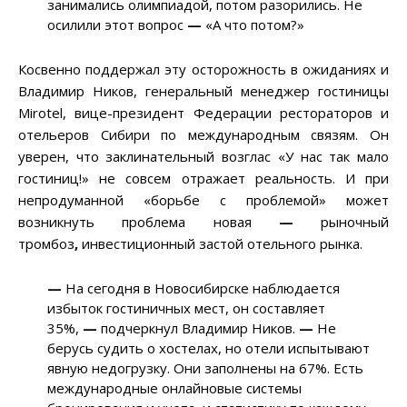
занимались олимпиадой, потом разорились. Не
осилили этот вопрос
—
«А что потом?»
Косвенно поддержал эту осторожность в ожиданиях и
Владимир Ников, генеральный менеджер гостиницы
Mirotel, вице-президент Федерации рестораторов и
отельеров Сибири по международным связям. Он
уверен, что заклинательный возглас «У нас так мало
гостиниц!» не совсем отражает реальность. И при
непродуманной «борьбе с проблемой» может
возникнуть проблема новая
—
рыночный
тромбоз
,
инвестиционный застой отельного рынка.
—
На сегодня в Новосибирске наблюдается
избыток гостиничных мест, он составляет
35%,
—
подчеркнул Владимир Ников.
—
Не
берусь судить о хостелах, но отели испытывают
явную недогрузку. Они заполнены на 67%. Есть
международные онлайновые системы