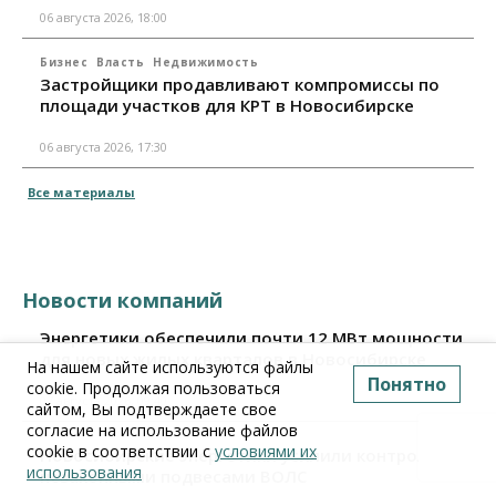
06 августа 2026, 18:00
Бизнес
Власть
Недвижимость
Застройщики продавливают компромиссы по
площади участков для КРТ в Новосибирске
06 августа 2026, 17:30
Все материалы
Новости компаний
Энергетики обеспечили почти 12 МВт мощности
для новых жилых кварталов в Новосибирске
На нашем сайте используются файлы
Понятно
cookie. Продолжая пользоваться
07 августа 2026, 09:40
сайтом, Вы подтверждаете свое
согласие на использование файлов
cookie в соответствии с
условиями их
Новосибирские энергетики усилили контроль за
использования
незаконными подвесами ВОЛС