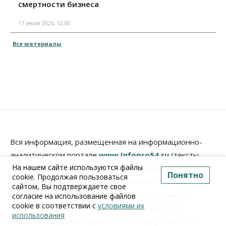
смертности бизнеса
17 июля 2026, 12:00
Все материалы
Вся информация, размещенная на информационно-
аналитическом портале
www.Infopro54.ru
(тексты,
На нашем сайте используются файлы
иллюстрации, фотографии, графические материалы,
Понятно
cookie. Продолжая пользоваться
элементы дизайна, видео), охраняется в соответствии
сайтом, Вы подтверждаете свое
с законодательством РФ. Любое использование
согласие на использование файлов
cookie в соответствии с
условиями их
текстовых материалов допускается только при
использования
соблюдении правил перепечатки и при упоминании