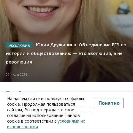
Юлия Дружинина: Объединение ЕГЭ по
истории и обществознанию — это эволюция, а не
революция
02 июля 2026
Про Бизнес
На нашем сайте используются файлы
Бизнес
Право&Порядок
ПроБизнес
Понятно
cookie. Продолжая пользоваться
Злоумышленники опять атакуют новосибирские
сайтом, Вы подтверждаете свое
компании через электронную почту
согласие на использование файлов
cookie в соответствии с
условиями их
06 августа 2026, 11:00
использования