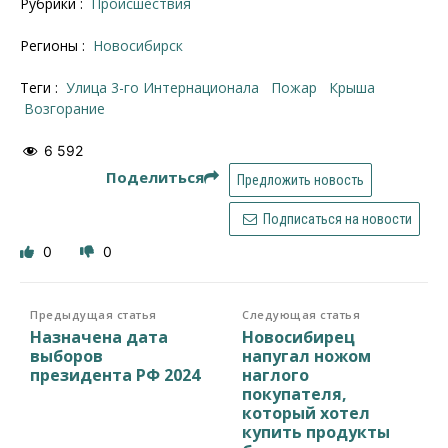
Рубрики :
Происшествия
Регионы :
Новосибирск
Теги :
улица 3-го Интернационала
пожар
крыша
Возгорание
6 592
Поделиться
Предложить новость
Подписаться на новости
0
0
Предыдущая статья
Следующая статья
Назначена дата
Новосибирец
выборов
напугал ножом
президента РФ 2024
наглого
покупателя,
который хотел
купить продукты