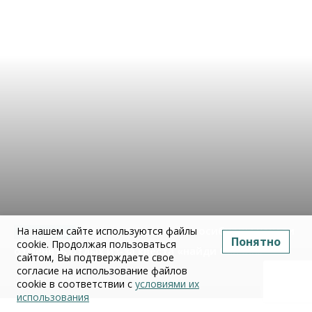
Михаил Швецов: Новосибирцы начали
На нашем сайте используются файлы
Понятно
cookie. Продолжая пользоваться
отменять отдых из-за квеста «найди бензин»
сайтом, Вы подтверждаете свое
согласие на использование файлов
09 июля 2026
cookie в соответствии с
условиями их
использования