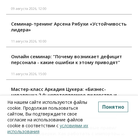
09 августа 2026, 12:00
Семинар-тренинг Арсена Рябухи «Устойчивость
лидера»
11 августа 2026, 10:00
Онлайн семинар: "Почему возникает дефицит
персонала - какие ошибки к этому приводят"
11 августа 2026, 15:00
Мастер-класс Аркадия Цукера: «Бизнес-
неваляшка 2.0: непотопляемое лидерство и
когнитивный капитал»
На нашем сайте используются файлы
Понятно
cookie. Продолжая пользоваться
18 августа 2026, 10:00
сайтом, Вы подтверждаете свое
согласие на использование файлов
cookie в соответствии с
условиями их
Онлайн семинар: "ВЭД – 2026. Новые правила,
использования
налоги и проверки. Как работать с импортом и