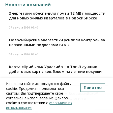
Новости компаний
Энергетики обеспечили почти 12 МВт мощности
для новых жилых кварталов в Новосибирске
07 августа 2026, 09:40
Новосибирские энергетики усилили контроль за
незаконными подвесами ВОЛС
04 августа 2026, 09:46
Карта «Прибыль» Уралсиба – в Топ-3 лучших
дебетовых карт с кешбэком на летние покупки
04 августа 2026, 09:10
На нашем сайте используются файлы
Понятно
cookie. Продолжая пользоваться
сайтом, Вы подтверждаете свое
Банк Уралсиб стал партнером Всероссийской
согласие на использование файлов
конференции «Инженерная биология и
cookie в соответствии с
условиями их
биофармацевтика»
использования
03 августа 2026, 10:53