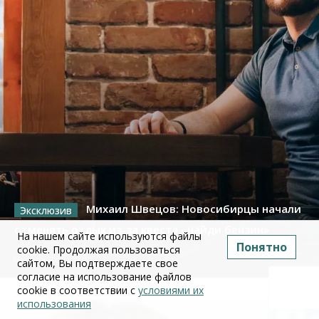
Михаил Швецов: Новосибирцы начали
отменять отдых из-за квеста «найди бензин»
На нашем сайте используются файлы
Понятно
cookie. Продолжая пользоваться
09 июля 2026
сайтом, Вы подтверждаете свое
согласие на использование файлов
cookie в соответствии с
условиями их
использования