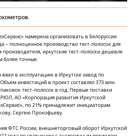
юкометров.
ехСервис» намерена организовать в Белоруссии
да – полноценное производство тест-полосок для
м производителя, иркутские тест-полоски дешевле
м более точные.
 ввел в эксплуатацию в Иркутске завод по
 Объем инвестиций в проект составлял 373 млн.
паковок тест-полосок в год. Первые поставки
 ЕГРЮЛ, АО «Корпорация развития Иркутской
ехСервис», по 21% принадлежит инициаторам
кову, Сергею Прокофьеву.
ния ФТС России, внешнеторговый оборот Иркутской
2022 года по сравнению с аналогичным периодом