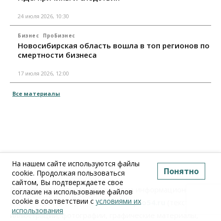
24 июля 2026, 10:30
Бизнес
ПроБизнес
Новосибирская область вошла в топ регионов по
смертности бизнеса
17 июля 2026, 12:00
Все материалы
На нашем сайте используются файлы
Понятно
cookie. Продолжая пользоваться
сайтом, Вы подтверждаете свое
Вся информация, размещенная на информационно-
согласие на использование файлов
cookie в соответствии с
условиями их
аналитическом портале
www.Infopro54.ru
(тексты,
использования
иллюстрации, фотографии, графические материалы,