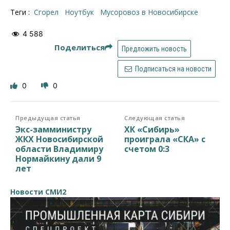
Теги :
сгорел
ноутбук
мусоровоз в Новосибирске
4 588
Поделиться
Предложить новость
Подписаться на новости
0
0
Предыдущая статья
Следующая статья
Экс-замминистру
ХК «Сибирь»
ЖКХ Новосибирской
проиграла «СКА» с
области Владимиру
счетом 0:3
Нормайкину дали 9
лет
Новости СМИ2