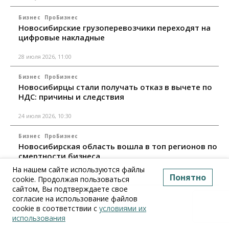
Бизнес
ПроБизнес
Новосибирские грузоперевозчики переходят на
цифровые накладные
28 июля 2026, 11:00
Бизнес
ПроБизнес
Новосибирцы стали получать отказ в вычете по
НДС: причины и следствия
24 июля 2026, 10:30
Бизнес
ПроБизнес
Новосибирская область вошла в топ регионов по
смертности бизнеса
На нашем сайте используются файлы
17 июля 2026, 12:00
Понятно
cookie. Продолжая пользоваться
сайтом, Вы подтверждаете свое
Все материалы
согласие на использование файлов
cookie в соответствии с
условиями их
использования