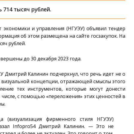
ь 714 тысяч рублей.
т экономики и управления (НГУЭУ) объявил тендер
ормация об этом размещена на сайте госзакупок. На
сяч рублей.
вершены до 30 декабря 2023 года.
У Дмитрий Калинин подчеркнул, что речь идет не о
ии визуальной концепции, отражающей смыслы этого
ение тех инструментов, которые могут донести
 числе, с помощью «переложения» этих ценностей в
зы.
 (визуализация фирменного стиля НГУЭУ)
казал Infopro54 Дмитрий Калинин. — Это не
старел и более не актуален. Это говорит о том,