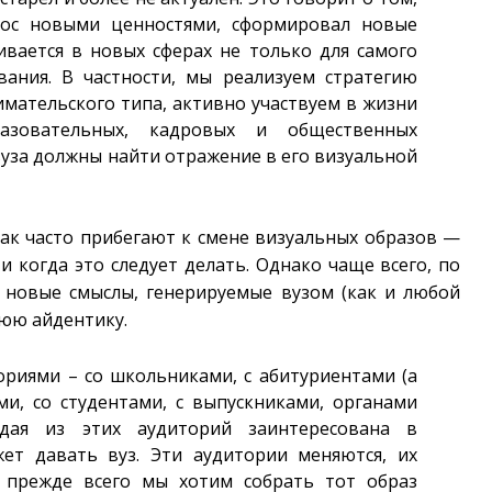
рос новыми ценностями, сформировал новые
вается в новых сферах не только для самого
вания. В частности, мы реализуем стратегию
мательского типа, активно участвуем в жизни
разовательных, кадровых и общественных
вуза должны найти отражение в его визуальной
так часто прибегают к смене визуальных образов —
и когда это следует делать. Однако чаще всего, по
а новые смыслы, генерируемые вузом (как и любой
юю айдентику.
риями – со школьниками, с абитуриентами (а
ми, со студентами, с выпускниками, органами
ждая из этих аудиторий заинтересована в
ет давать вуз. Эти аудитории меняются, их
и прежде всего мы хотим собрать тот образ