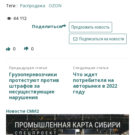
Теги :
распродажа
OZON
44 112
Поделиться
Предложить новость
Подписаться на новости
0
0
Предыдущая статья
Следующая статья
Грузоперевозчики
Что ждет
протестуют против
потребителя на
штрафов за
авторынке в 2022
несуществующие
году
нарушения
Новости СМИ2