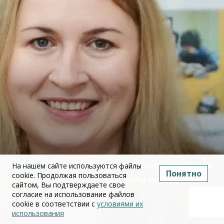
Юлия Дружинина: Объединение ЕГЭ по
На нашем сайте используются файлы
Понятно
cookie. Продолжая пользоваться
истории и обществознанию — это эволюция, а не
сайтом, Вы подтверждаете свое
революция
согласие на использование файлов
cookie в соответствии с
условиями их
использования
02 июля 2026