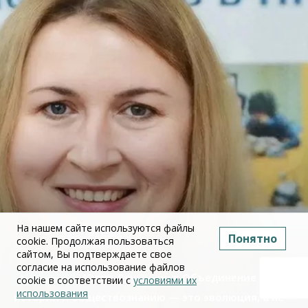
На нашем сайте используются файлы
Понятно
cookie. Продолжая пользоваться
сайтом, Вы подтверждаете свое
согласие на использование файлов
Юлия Дружинина: Объединение ЕГЭ по
cookie в соответствии с
условиями их
использования
истории и обществознанию — это эволюция, а не