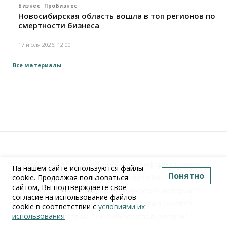
Бизнес
ПроБизнес
Новосибирская область вошла в топ регионов по
смертности бизнеса
17 июля 2026, 12:00
Все материалы
Вся информация, размещенная на информационно-
На нашем сайте используются файлы
Понятно
аналитическом портале
www.Infopro54.ru
(тексты,
cookie. Продолжая пользоваться
сайтом, Вы подтверждаете свое
иллюстрации, фотографии, графические материалы,
согласие на использование файлов
элементы дизайна, видео), охраняется в соответствии
cookie в соответствии с
условиями их
использования
с законодательством РФ. Любое использование