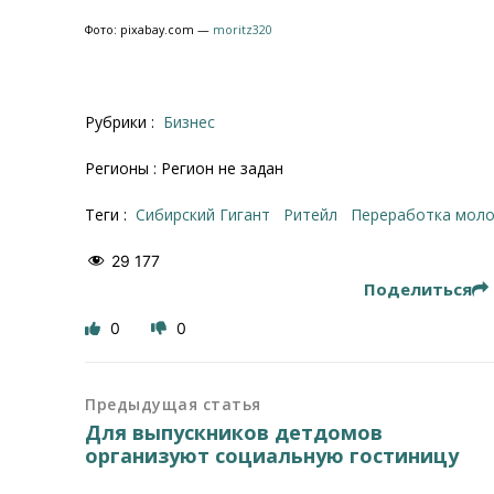
Фото: pixabay.com —
moritz320
Рубрики :
Бизнес
Регионы : Регион не задан
Теги :
Сибирский Гигант
ритейл
переработка мол
29 177
Поделиться
0
0
Предыдущая статья
Для выпускников детдомов
организуют социальную гостиницу