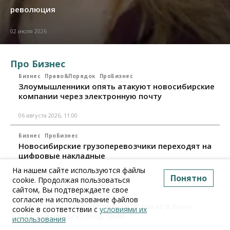
революция
02 июля 2026
Про Бизнес
Бизнес
Право&Порядок
ПроБизнес
Злоумышленники опять атакуют новосибирские
компании через электронную почту
06 августа 2026, 11:00
Бизнес
ПроБизнес
Новосибирские грузоперевозчики переходят на
цифровые накладные
На нашем сайте используются файлы
28 июля 2026, 11:00
Понятно
cookie. Продолжая пользоваться
сайтом, Вы подтверждаете свое
Бизнес
ПроБизнес
согласие на использование файлов
Новосибирцы стали получать отказ в вычете по
cookie в соответствии с
условиями их
НДС: причины и следствия
использования