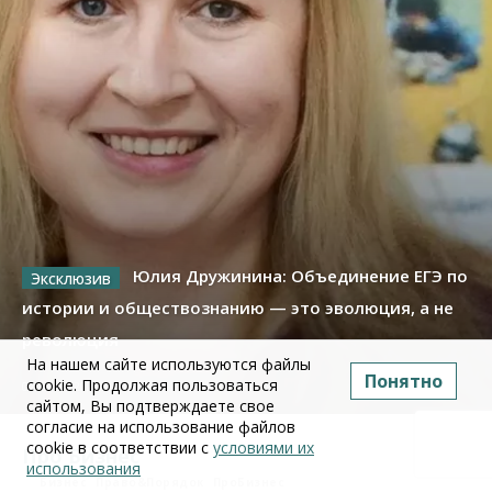
Юлия Дружинина: Объединение ЕГЭ по
истории и обществознанию — это эволюция, а не
революция
На нашем сайте используются файлы
Понятно
cookie. Продолжая пользоваться
02 июля 2026
сайтом, Вы подтверждаете свое
согласие на использование файлов
cookie в соответствии с
условиями их
Про Бизнес
использования
Бизнес
Право&Порядок
ПроБизнес