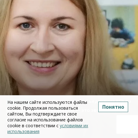
Юлия Дружинина: Объединение ЕГЭ по
На нашем сайте используются файлы
Понятно
cookie. Продолжая пользоваться
истории и обществознанию — это эволюция, а не
сайтом, Вы подтверждаете свое
революция
согласие на использование файлов
cookie в соответствии с
условиями их
использования
02 июля 2026