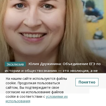
Юлия Дружинина: Объединение ЕГЭ по
истории и обществознанию — это эволюция, а не
революция
На нашем сайте используются файлы
Понятно
cookie. Продолжая пользоваться
сайтом, Вы подтверждаете свое
02 июля 2026
согласие на использование файлов
cookie в соответствии с
условиями их
использования
Про Бизнес