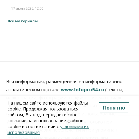
17 июля 2026, 12:00
Все материалы
Вся информация, размещенная на информационно-
аналитическом портале
www.Infopro54.ru
(тексты,
иллюстрации, фотографии, графические материалы,
На нашем сайте используются файлы
элементы дизайна, видео), охраняется в соответствии
Понятно
cookie. Продолжая пользоваться
с законодательством РФ. Любое использование
сайтом, Вы подтверждаете свое
согласие на использование файлов
текстовых материалов допускается только при
cookie в соответствии с
условиями их
соблюдении правил перепечатки и при упоминании
использования
Infopro54.ru и наличии активной гиперссылки