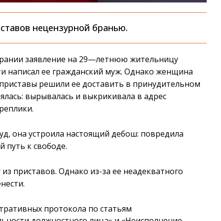
иставов нецензурной бранью.
ирании заявление на 29—летнюю жительницу
ти написал ее гражданский муж. Однако женщина
у приставы решили ее доставить в принудительном
лялась: вырывалась и выкрикивала в адрес
реплики.
суд, она устроила настоящий дебош: повредила
 путь к свободе.
 из приставов. Однако из-за ее неадекватного
нести.
тративных протокола по статьям
льности должностного лица» и «Неисполнение