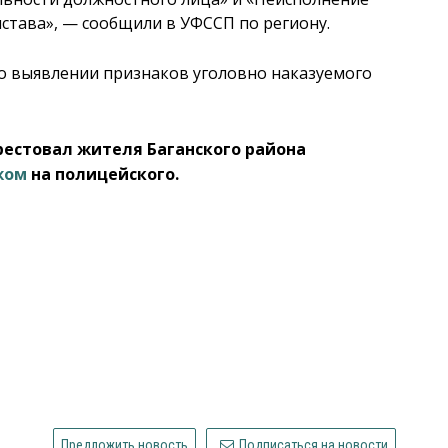
истава», — сообщили в УФССП по региону.
 о выявлении признаков уголовно наказуемого
арестовал жителя Баганского района
жом
на полицейского.
Предложить новость
Подписаться на новости