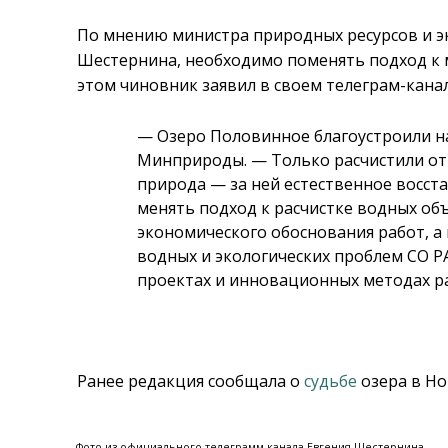
По мнению министра природных ресурсов и э
Шестернина, необходимо поменять подход к 
этом чиновник заявил в своем телеграм-канал
—
Озеро Половинное благоустроили н
Минприроды.
—
Только расчистили от
природа
—
за ней естественное восст
менять подход к расчистке водных объ
экономического обоснования работ, а 
водных и экологических проблем СО Р
проектах и инновационных методах ра
Ранее редакция сообщала о
судьбе
озера в Но
Фото из официального телеграмм-канала Евгения Шестернина