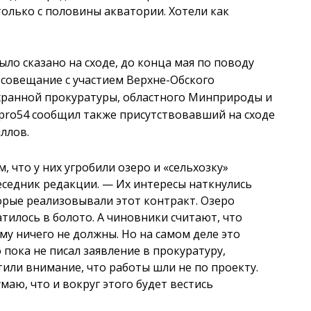
только с половины акватории. Хотели как
было сказано на сходе, до конца мая по поводу
 совещание с участием Верхне-Обского
хранной прокуратуры, областного Минприроды и
opro54 сообщил также присутствовавший на сходе
ллов.
, что у них угробили озеро и «сельхозку»
еседник редакции.
—
Их интересы наткнулись
орые реализовывали этот контракт. Озеро
атилось в болото. А чиновники считают, что
му ничего не должны. Но на самом деле это
 пока не писал заявление в прокуратуру,
или внимание, что работы шли не по проекту.
маю, что и вокруг этого будет вестись