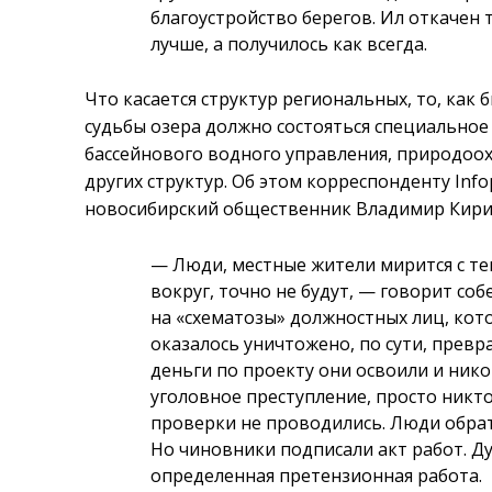
благоустройство берегов. Ил откачен 
лучше, а получилось как всегда.
Что касается структур региональных, то, как 
судьбы озера должно состояться специальное
бассейнового водного управления, природоо
других структур. Об этом корреспонденту Inf
новосибирский общественник Владимир Кири
—
Люди, местные жители мирится с тем
вокруг, точно не будут,
—
говорит соб
на «схематозы» должностных лиц, кот
оказалось уничтожено, по сути, превр
деньги по проекту они освоили и нико
уголовное преступление, просто никто
проверки не проводились. Люди обрат
Но чиновники подписали акт работ. Ду
определенная претензионная работа.