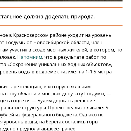
стальное должна доделать природа.
ное в Краснозерском районе уходит на уровень
ат Госдумы от Новосибирской области, член
ам участия в сходе местных жителей, в котором, по
человек.
Напомним
, что в результате работ по
кта «Сохранение уникальных водных объектов»,
овень воды в водоеме снизился на 1-1,5 метра.
тавить резолюцию, в которую включим
натору области и мне, как депутату Госдумы,
—
це в соцсети.
—
Будем держать решение
ральные структуры. Проект реализовывался 5
 рублей из федерального бюджета. Однако не
я уровень воды, на берегах остались горы
оведено предполагавшееся ранее