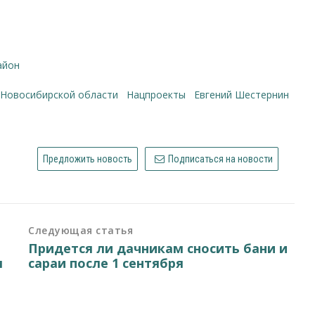
айон
а Новосибирской области
нацпроекты
Евгений Шестернин
Предложить новость
Подписаться на новости
Следующая статья
Придется ли дачникам сносить бани и
м
сараи после 1 сентября