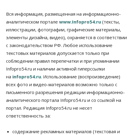
Общество
В Новосибирске прошёл митинг
Вся информация, размещенная на информационно-
против нового закона о памятниках
аналитическом портале
www.Infopro54.ru
(тексты,
07 Августа 2026, 18:00
иллюстрации, фотографии, графические материалы,
элементы дизайна, видео), охраняется в соответствии
Бизнес
В аэропорту Толмачёво завершены работы по
с законодательством РФ. Любое использование
бетонированию рулежных дорожек
текстовых материалов допускается только при
07 Августа 2026, 17:00
соблюдении правил перепечатки и при упоминании
Бизнес
Недвижимость
Общество
Infopro54.ru и наличии активной гиперссылки
Новосибирцы стали реже оформлять
на
infopro54.ru
. Использование (воспроизведение)
дома по упрощенной схеме
07 Августа 2026, 16:00
всех фото и видео-материалов возможно только с
письменного разрешения редакции информационно-
Власть
Общество
Право&Порядок
аналитического портала Infopro54.ru и со ссылкой на
Роспотребнадзор изъял почти полторы тонны
мяса в Новосибирской области
портал. Редакция Infopro54.ru не несет
07 Августа 2026, 15:00
ответственность за:
Финансы
Расходы новосибирцев на спорт выросли на 40%
содержание рекламных материалов (текстовая и