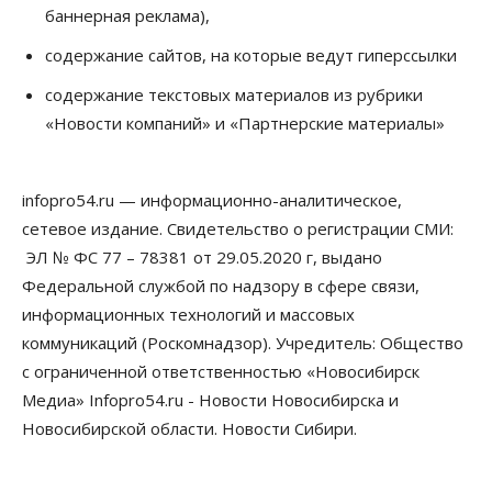
за полгода
баннерная реклама),
07 Августа 2026, 14:35
содержание сайтов, на которые ведут гиперссылки
Сибирские аграрии увеличивают посевы горчицы
содержание текстовых материалов из рубрики
07 Августа 2026, 14:00
«Новости компаний» и «Партнерские материалы»
Власть
В Новосибирске многодетным семьям вручили
сертификаты на покупку автомобилей
infopro54.ru — информационно-аналитическое,
07 Августа 2026, 13:55
сетевое издание. Свидетельство о регистрации СМИ:
ЭЛ № ФС 77 – 78381 от 29.05.2020 г, выдано
Авто
Общество
Треть автовладельцев в Новосибирской области
Федеральной службой по надзору в сфере связи,
«поставили машины на прикол»
информационных технологий и массовых
07 Августа 2026, 13:00
коммуникаций (Роскомнадзор). Учредитель: Общество
Власть
с ограниченной ответственностью «Новосибирск
Школы, библиотеки, пешеходные тротуары:
Медиа» Infopro54.ru - Новости Новосибирска и
депутаты Госдумы контролируют работы на
социальных объектах
Новосибирской области. Новости Сибири.
07 Августа 2026, 12:35
Общество