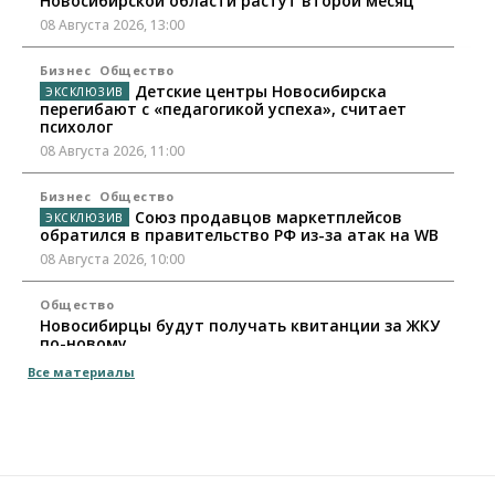
Новосибирской области растут второй месяц
08 Августа 2026, 13:00
Бизнес
Общество
Детские центры Новосибирска
перегибают с «педагогикой успеха», считает
психолог
08 Августа 2026, 11:00
Бизнес
Общество
Союз продавцов маркетплейсов
обратился в правительство РФ из-за атак на WB
08 Августа 2026, 10:00
Общество
Новосибирцы будут получать квитанции за ЖКУ
по-новому
08 Августа 2026, 09:00
Все материалы
Бизнес
В Новосибирской области резко
сократился грузооборот в автоперевозках
07 Августа 2026, 19:00