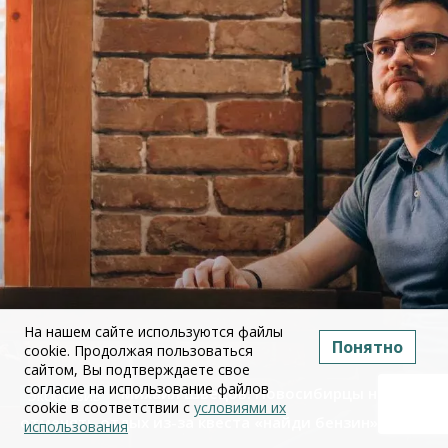
На нашем сайте используются файлы
Понятно
cookie. Продолжая пользоваться
сайтом, Вы подтверждаете свое
согласие на использование файлов
Михаил Швецов: Новосибирцы начали
cookie в соответствии с
условиями их
отменять отдых из-за квеста «найди бензин»
использования