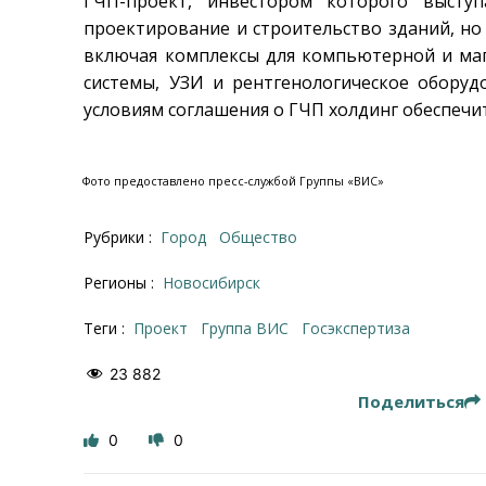
ГЧП-проект, инвестором которого высту
проектирование и строительство зданий, но
включая комплексы для компьютерной и ма
системы, УЗИ и рентгенологическое оборуд
условиям соглашения о ГЧП холдинг обеспечи
Фото предоставлено пресс-службой Группы «ВИС»
Рубрики :
Город
Общество
Регионы :
Новосибирск
Теги :
проект
Группа ВИС
госэкспертиза
23 882
Поделиться
0
0