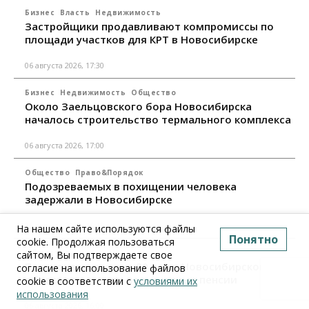
Бизнес
Власть
Недвижимость
Застройщики продавливают компромиссы по
площади участков для КРТ в Новосибирске
06 августа 2026, 17:30
Бизнес
Недвижимость
Общество
Около Заельцовского бора Новосибирска
началось строительство термального комплекса
06 августа 2026, 17:00
Общество
Право&Порядок
Подозреваемых в похищении человека
задержали в Новосибирске
06 августа 2026, 16:15
На нашем сайте используются файлы
Понятно
cookie. Продолжая пользоваться
Общество
сайтом, Вы подтверждаете свое
Пенсионеры старше 80 лет в Новосибирской
согласие на использование файлов
области получили повышенные пенсии
cookie в соответствии с
условиями их
использования
06 августа 2026, 16:00