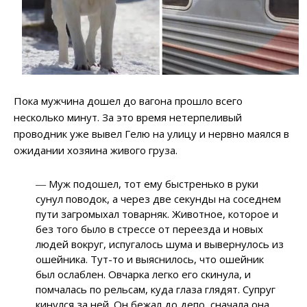
Пока мужчина дошел до вагона прошло всего
несколько минут. За это время нетерпеливый
проводник уже вывел Гелю на улицу и нервно маялся в
ожидании хозяина живого груза.
― Муж подошел, тот ему быстренько в руки
сунул поводок, а через две секунды на соседнем
пути загромыхал товарняк. Животное, которое и
без того было в стрессе от переезда и новых
людей вокруг, испугалось шума и вывернулось из
ошейника. Тут-то и выяснилось, что ошейник
был ослаблен. Овчарка легко его скинула, и
помчалась по рельсам, куда глаза глядят. Супруг
кинулся за ней. Он бежал до депо, сначала она