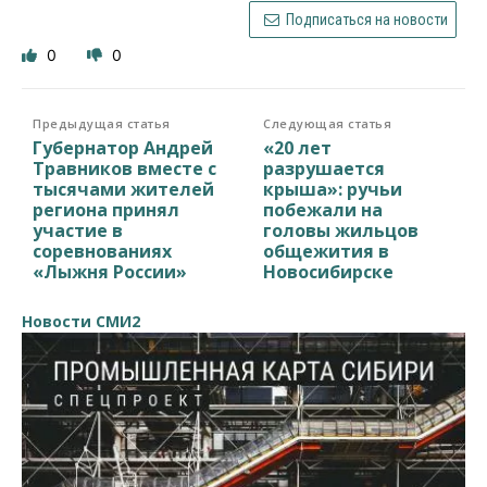
Подписаться на новости
0
0
Предыдущая статья
Следующая статья
Губернатор Андрей
«20 лет
Травников вместе с
разрушается
тысячами жителей
крыша»: ручьи
региона принял
побежали на
участие в
головы жильцов
соревнованиях
общежития в
«Лыжня России»
Новосибирске
Новости СМИ2