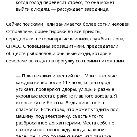
когда голод перевесит стресс, то она может
выйти к людям, ― рассуждает заводчица.
Сейчас поисками Гели занимается более сотни человек.
Отправлены ориентировки во все приюты,
передержки, ветеринарные клиники, службы отлова,
СПАСС. Оповещены зоозащитники, председатели
обществ рыболовов и обычные люди, которые
вечерами выходят на прогулку со своими питомцами.
― Пока никаких известий нет. Мои знакомые
каждый вечер после 11 часов, когда город
утихает, проверяют дворы, улицы и разные
укромные места в районе главного вокзала. Я
вторые сутки без сна. Ведь животное в
опасности. Есть страх, что может угодить под
машину, под электричку, съесть что-то
разбросанное догхантерами. Места себе не
нахожу и постоянно жду, когда зазвонит
телефон, и кто-то мне скажет, что овчарка