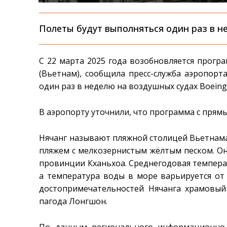
Полеты будут выполняться один раз в н
С 22 марта 2025 года возобновляется прогр
(Вьетнам), сообщила пресс-служба аэропорт
один раз в неделю на воздушных судах Boeing
В аэропорту уточнили, что программа с пря
Нячанг называют пляжной столицей Вьетнама
пляжем с мелкозернистым жёлтым песком. Он
провинции Кханьхоа. Среднегодовая температ
а температура воды в море варьируется от 
достопримечательностей Нячанга храмовый 
пагода Лонгшон.
По данным регионального информационно-а