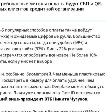
стребованные методы оплаты будут СБП и QR-
ных клиентов кредитной организации
P-5 популярных способов оплаты также войдут
дужке) и ожидаемые цифровые рубли. Большинство
 методы оплаты, когда они удобны (69%) и
кие как кэшбэк (37%). Лишь 22% россиян
 стремятся опробовать все новое. Не более 10%
ы, если у них нет выбора.
 и, особенно, биометрией. Чем меньше пластиковых
. Посмотреть в камеру для оплаты удобнее, чем
 расплатиться вместо вас. Deepfake может обмануть
ринге. Люди уже привыкают к Face ID и отпечатку
ший вице-президент ВТБ Никита Чугунов
.
етода оплаты в России: банковские карты (86% от