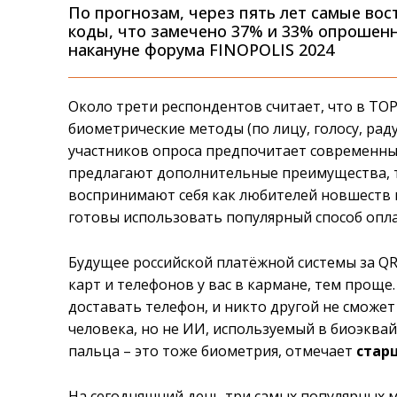
По прогнозам, через пять лет самые во
коды, что замечено 37% и 33% опрошен
накануне форума FINOPOLIS 2024
Около трети респондентов считает, что в TO
биометрические методы (по лицу, голосу, ра
участников опроса предпочитает современные
предлагают дополнительные преимущества, та
воспринимают себя как любителей новшеств и
готовы использовать популярный способ оплат
Будущее российской платёжной системы за QR
карт и телефонов у вас в кармане, тем проще
доставать телефон, и никто другой не сможет
человека, но не ИИ, используемый в биоэквай
пальца – это тоже биометрия, отмечает
стар
На сегодняшний день три самых популярных м