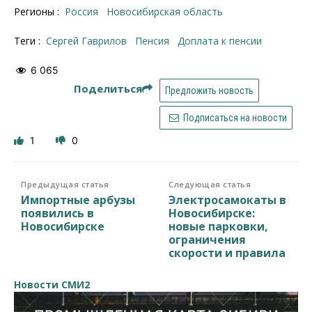
Регионы :
Россия
Новосибирская область
Теги :
Сергей Гаврилов
Пенсия
доплата к пенсии
6 065
Поделиться
Предложить новость
Подписаться на новости
1
0
Предыдущая статья
Следующая статья
Импортные арбузы
Электросамокаты в
появились в
Новосибирске:
Новосибирске
новые парковки,
ограничения
скорости и правила
Новости СМИ2