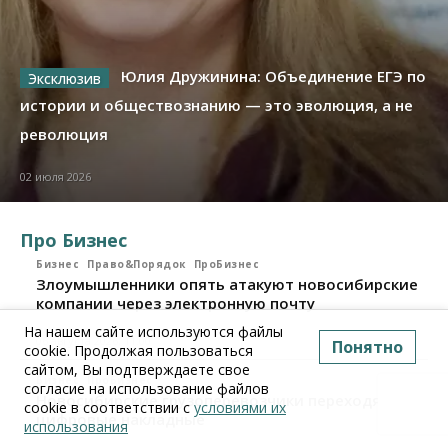
Юлия Дружинина: Объединение ЕГЭ по
истории и обществознанию — это эволюция, а не
революция
02 июля 2026
Про Бизнес
Бизнес
Право&Порядок
ПроБизнес
Злоумышленники опять атакуют новосибирские
компании через электронную почту
На нашем сайте используются файлы
06 августа 2026, 11:00
Понятно
cookie. Продолжая пользоваться
сайтом, Вы подтверждаете свое
Бизнес
ПроБизнес
согласие на использование файлов
Новосибирские грузоперевозчики переходят на
cookie в соответствии с
условиями их
цифровые накладные
использования