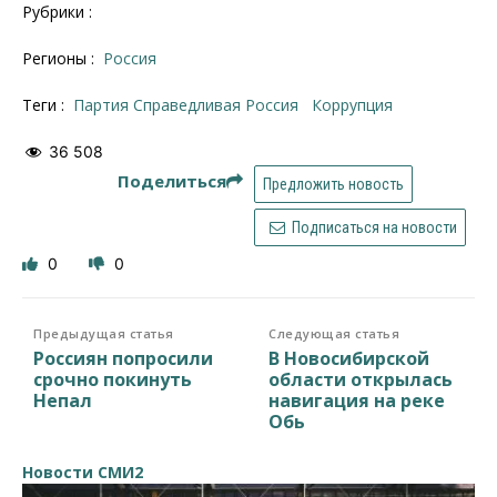
Рубрики :
Регионы :
Россия
Теги :
партия Справедливая Россия
коррупция
36 508
Поделиться
Предложить новость
Подписаться на новости
0
0
Предыдущая статья
Следующая статья
Россиян попросили
В Новосибирской
срочно покинуть
области открылась
Непал
навигация на реке
Обь
Новости СМИ2