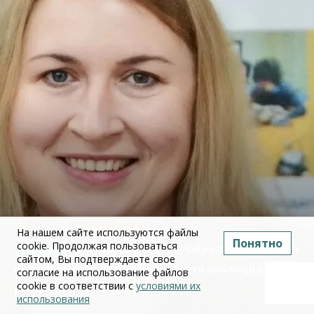
На нашем сайте используются файлы
Понятно
cookie. Продолжая пользоваться
Юлия Дружинина: Объединение ЕГЭ по
сайтом, Вы подтверждаете свое
истории и обществознанию — это эволюция, а не
согласие на использование файлов
cookie в соответствии с
условиями их
революция
использования